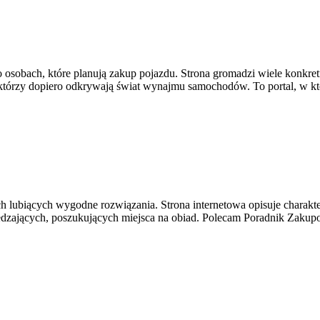
o osobach, które planują zakup pojazdu. Strona gromadzi wiele konkr
którzy dopiero odkrywają świat wynajmu samochodów. To portal, w kt
ch lubiących wygodne rozwiązania. Strona internetowa opisuje charakter
edzających, poszukujących miejsca na obiad. Polecam Poradnik Zakup