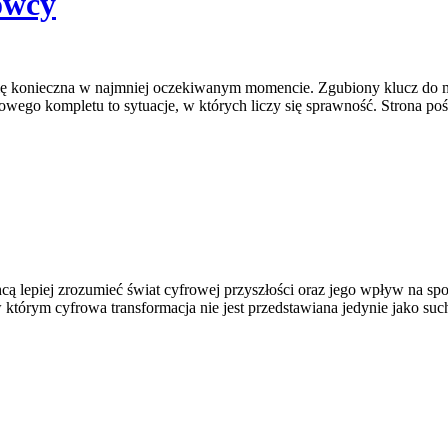
owcy
się konieczna w najmniej oczekiwanym momencie. Zgubiony klucz do m
ego kompletu to sytuacje, w których liczy się sprawność. Strona poś
ą lepiej zrozumieć świat cyfrowej przyszłości oraz jego wpływ na spo
 w którym cyfrowa transformacja nie jest przedstawiana jedynie jako suc