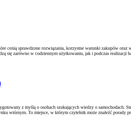
, które cenią sprawdzone rozwiązania, korzystne warunki zakupów oraz
zą się zarówno w codziennym użytkowaniu, jak i podczas realizacji b
)
zygotowany z myślą o osobach szukających wiedzy o samochodach. Str
ku wtórnym. To miejsce, w którym czytelnik może znaleźć porady prz