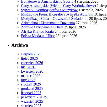
Bohaterowie Amatorskiego Sportu
4 sierpnia, 2026
Góry Australijskie (Wielkie Góry Wododziałowe)
2 sier
Sylwetki Kompozytorów i Muzyków
1 sierpnia, 2026
Mistrzowie Pióra: Biografie i Sylwetki Autorów
30 lipca
Modyfikacje Ciała – Odważnie i Świadomie
28 lipca, 2
Adrenalina i Ekstremalne Doznania
27 lipca, 2026
Zdrowe Odżywianie i Dieta
25 lipca, 2026
Afryka Kraj po Kraju
24 lipca, 2026
Polska Moda na Ulicy
23 lipca, 2026
Archiwa
sierpień 2026
lipiec 2026
czerwiec 2026
maj 2026
kwiecień 2026
marzec 2026
luty 2026
styczeń 2026
grudzień 2025
listopad 2025
październik 2025
wrzesień 2025
sierpień 2025