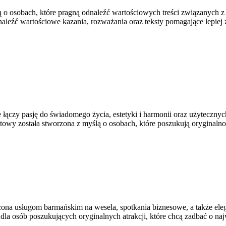
lą o osobach, które pragną odnaleźć wartościowych treści związanych
odnaleźć wartościowe kazania, rozważania oraz teksty pomagające lepi
ączy pasję do świadomego życia, estetyki i harmonii oraz użytecznych
owy została stworzona z myślą o osobach, które poszukują oryginalnośc
na usługom barmańskim na wesela, spotkania biznesowe, a także elegan
e dla osób poszukujących oryginalnych atrakcji, które chcą zadbać o